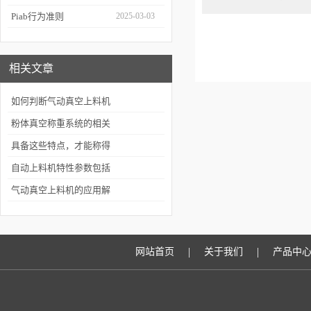
Piab行为准则
2025-03-03
相关文章
如何判断气动真空上料机
的输送效果
粉体真空称重系统的相关
知识介绍
具备这些特点，才能称得
上是合格的真空上料机
自动上料机特性参数包括
哪些方面
气动真空上料机的应用解
决了粉体污染问题
|
|
网站首页
关于我们
产品中