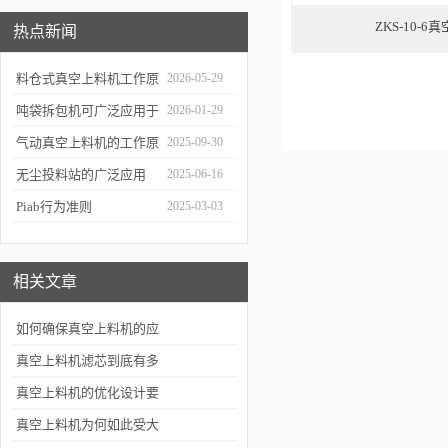
ZKS-10-6
热点新闻
料仓式真空上料机工作原
2026-05-29
理解析
吨袋拆包机可广泛应用于
2026-01-29
哪些行业？
气动真空上料机的工作原
2025-09-30
理与广泛应用
无尘投料站的广泛应用
2025-06-16
Piab行为准则
2025-03-03
相关文章
如何确保真空上料机的应
用精准度？
真空上料机滤芯到底有多
重要呢
真空上料机的优化设计要
考虑哪些要求
真空上料机为何如此受大