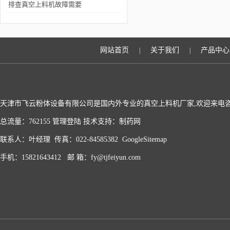
家欢迎
排查真空上料机故障需要
的哪些步骤呢？
网站首页
关于我们
产品中心
|
|
天津市飞云粉体设备有限公司是国内外专业的真空上料机厂家,欢迎来电
总流量：762155
管理登陆
技术支持：
制药网
联系人：叶经理 传真：022-84585382
GoogleSitemap
手机：15821643412 邮 箱：fy@tjfeiyun.com