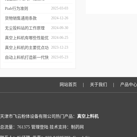
Piab行为准则
2025-03-03
货物销售通用条款
2024-12-26
无尘投料站的工作原理
2024-09-30
真空上料机有哪些性能优
2024-06-25
于传统上料
真空上料机的主要优点功
2023-12-23
能有哪些
自动上料机打造新一代快
2023-05-23
速的上料模式
|
|
网站首页
关于我们
产品中
天津市飞云粉体设备有限公司热门产品：
真空上料机
总流量：761375
管理登陆
技术支持：
制药网