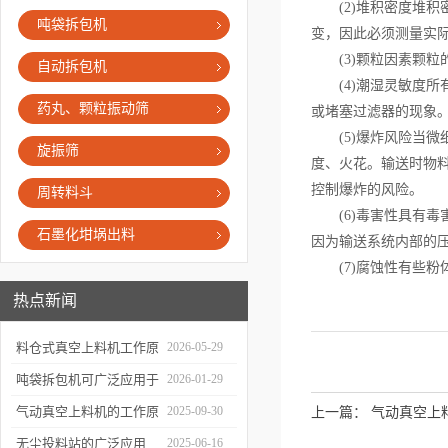
(2)堆积密度堆积
吨袋拆包机
变，因此必须测量实
(3)颗粒因素颗粒
自动拆包机
(4)潮湿灵敏度所
药丸、颗粒振动筛
或堵塞过滤器的现象
(5)爆炸风险当微
旋振筛
度、火花。输送时物
控制爆炸的风险。
周转料斗
(6)毒害性具有毒
石墨化坩埚出料
因为输送系统内部的
(7)腐蚀性有些粉
热点新闻
料仓式真空上料机工作原
2026-05-29
理解析
吨袋拆包机可广泛应用于
2026-01-29
哪些行业？
气动真空上料机的工作原
2025-09-30
上一篇：
气动真空上
理与广泛应用
无尘投料站的广泛应用
2025-06-16