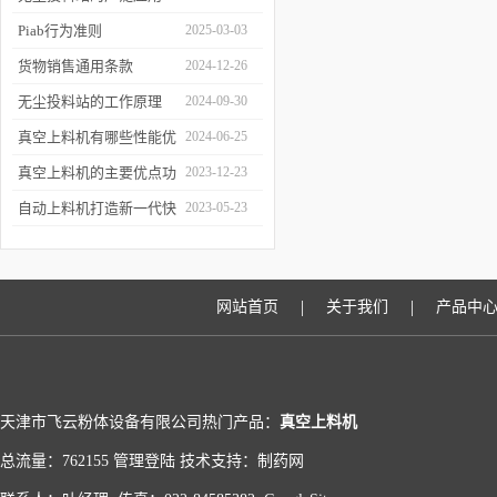
Piab行为准则
2025-03-03
货物销售通用条款
2024-12-26
无尘投料站的工作原理
2024-09-30
真空上料机有哪些性能优
2024-06-25
于传统上料
真空上料机的主要优点功
2023-12-23
能有哪些
自动上料机打造新一代快
2023-05-23
速的上料模式
|
|
网站首页
关于我们
产品中
天津市飞云粉体设备有限公司热门产品：
真空上料机
总流量：762155
管理登陆
技术支持：
制药网