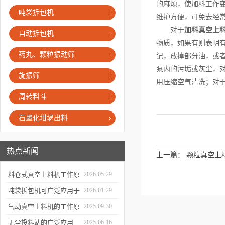
的麻烦，使加料工作
吨袋拆包机
维护方便，可免去经
对于
加料真空上
自动拆包机
物质，如果有则表明
药丸、颗粒振动筛
记，放掉部分油，或
泵内的污垢或灰尘，
旋振筛
用压缩空气清洗；对
周转料斗
石墨化坩埚出料
热点新闻
上一篇：
颗粒真空上
料仓式真空上料机工作原
2026-05-29
理解析
吨袋拆包机可广泛应用于
2026-01-29
哪些行业？
气动真空上料机的工作原
2025-09-30
理与广泛应用
无尘投料站的广泛应用
2025-06-16